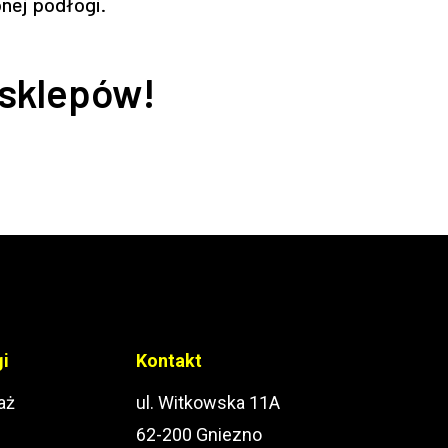
nej podłogi.
 sklepów!
gi
Kontakt
aż
ul. Witkowska 11A
62-200 Gniezno