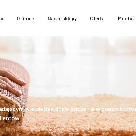
na
O firmie
Nasze sklepy
Oferta
Montaż
dającym wieloletnie doświadczenie w branży,który 
lientów.