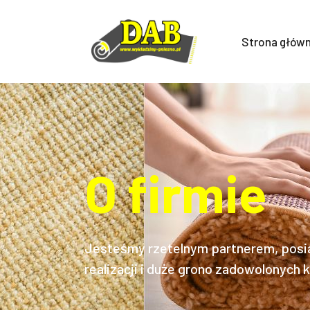
Strona głów
O firmie
Jesteśmy rzetelnym partnerem, posia
realizacji i duże grono zadowolonych k