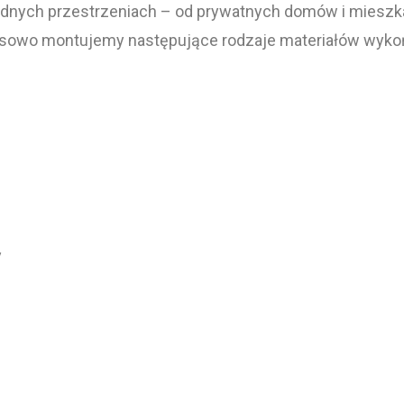
nych przestrzeniach – od prywatnych domów i mieszkań,
eksowo montujemy następujące rodzaje materiałów wyk
y