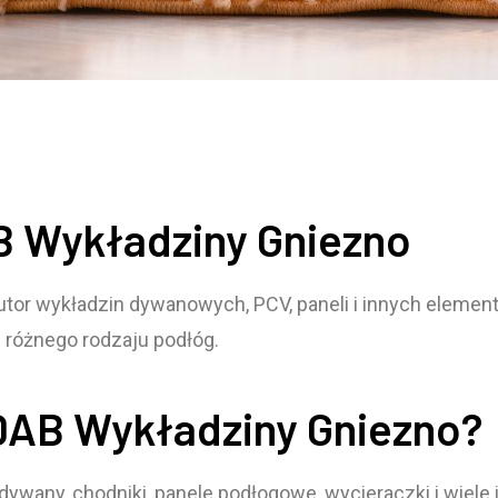
B Wykładziny Gniezno
utor wykładzin dywanowych, PCV, paneli i innych eleme
 różnego rodzaju podłóg.
 DAB Wykładziny Gniezno?
wany, chodniki, panele podłogowe, wycieraczki i wiele 