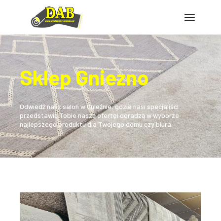
Sklep Gniezno
Odwiedź nasz salon w Gnieźnie, gdzie nasi specjaliści
przedstawią Tobie naszą ofertę
i doradzą w wyborze
najlepszego produktu dla Twojego domu czy biura.